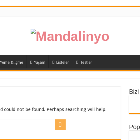
Yeme & İçme
Yaşam
Listeler
Testler
Bizi
d could not be found. Perhaps searching will help.
Popü