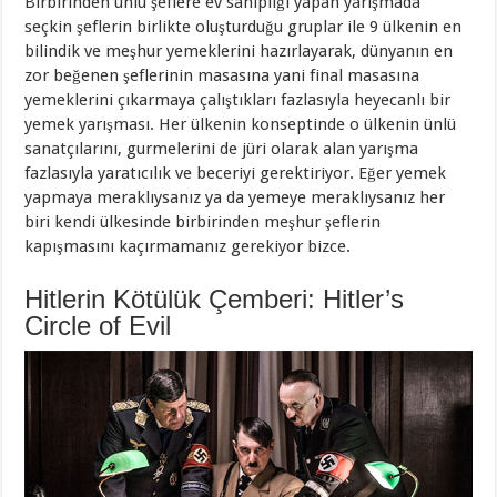
Birbirinden ünlü şeflere ev sahipliği yapan yarışmada
seçkin şeflerin birlikte oluşturduğu gruplar ile 9 ülkenin en
bilindik ve meşhur yemeklerini hazırlayarak, dünyanın en
zor beğenen şeflerinin masasına yani final masasına
yemeklerini çıkarmaya çalıştıkları fazlasıyla heyecanlı bir
yemek yarışması. Her ülkenin konseptinde o ülkenin ünlü
sanatçılarını, gurmelerini de jüri olarak alan yarışma
fazlasıyla yaratıcılık ve beceriyi gerektiriyor. Eğer yemek
yapmaya meraklıysanız ya da yemeye meraklıysanız her
biri kendi ülkesinde birbirinden meşhur şeflerin
kapışmasını kaçırmamanız gerekiyor bizce.
Hitlerin Kötülük Çemberi: Hitler’s
Circle of Evil