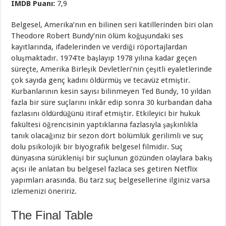
IMDB Puanı:
7,9
Belgesel, Amerika’nın en bilinen seri katillerinden biri olan
Theodore Robert Bundy’nin ölüm koğuşundaki ses
kayıtlarında, ifadelerinden ve verdiği röportajlardan
oluşmaktadır. 1974’te başlayıp 1978 yılına kadar geçen
süreçte, Amerika Birleşik Devletleri’nin çeşitli eyaletlerinde
çok sayıda genç kadını öldürmüş ve tecavüz etmiştir.
Kurbanlarının kesin sayısı bilinmeyen Ted Bundy, 10 yıldan
fazla bir süre suçlarını inkâr edip sonra 30 kurbandan daha
fazlasını öldürdüğünü itiraf etmiştir. Etkileyici bir hukuk
fakültesi öğrencisinin yaptıklarına fazlasıyla şaşkınlıkla
tanık olacağınız bir sezon dört bölümlük gerilimli ve suç
dolu psikolojik bir biyografik belgesel filmidir. Suç
dünyasına sürüklenişi bir suçlunun gözünden olaylara bakış
açısı ile anlatan bu belgesel fazlaca ses getiren Netflix
yapımları arasında. Bu tarz suç belgesellerine ilginiz varsa
izlemenizi öneririz.
The Final Table