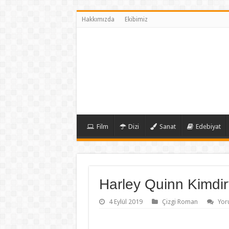
Hakkımızda
Ekibimiz
Film
Dizi
Sanat
Edebiyat
Harley Quinn Kimdi
4 Eylül 2019
Çizgi Roman
Yor