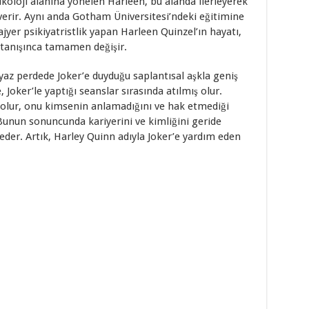
koloji alanına yönelen Harleen, bu alanda ilerleyerek
 verir. Aynı anda Gotham Üniversitesi’ndeki eğitimine
er psikiyatristlik yapan Harleen Quinzel’ın hayatı,
 tanışınca tamamen değişir.
yaz perdede Joker’e duyduğu saplantısal aşkla geniş
, Joker’le yaptığı seanslar sırasında atılmış olur.
k olur, onu kimsenin anlamadığını ve hak etmediği
Bunun sonuncunda kariyerini ve kimliğini geride
der. Artık, Harley Quinn adıyla Joker’e yardım eden