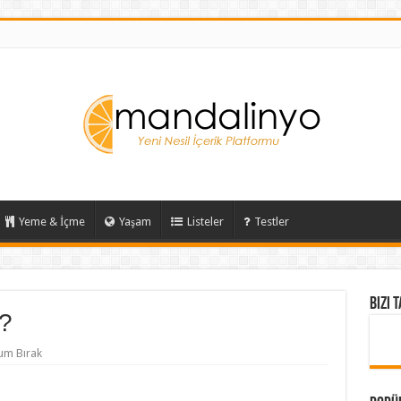
Yeme & İçme
Yaşam
Listeler
Testler
Bizi 
r?
um Bırak