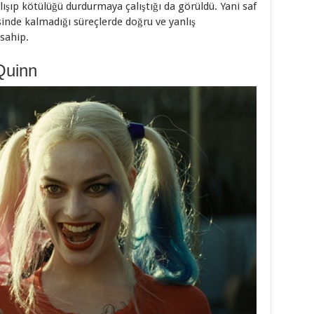
şıp kötülüğü durdurmaya çalıştığı da görüldü. Yani saf
inde kalmadığı süreçlerde doğru ve yanlış
sahip.
Quinn