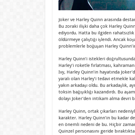
Joker ve Harley Quinn arasında destan
Bu zoraki ilişki daha çok Harley Quinn
ediyordu. Hatta bu ilgiden rahatsızlık
öldürmeye çalıştığı işlendi. Ancak koşu
problemlerle boğuşan Harley Quinn’in
Harley Quinn’i istekleri doğrultusun
Harley’i roketle fırlatması, kahraman
Ivy, Harley Quinn’in hayatında Joker’d
yaralı olan Harley’i tedavi etmekle k
yakın arkadaşı oldu. Bu arkadaşlık, a
toksin bağışıklığı kazandırdı. Bu aşa
dolayı Joker’den intikam alma devri b
Harley Quinn, ortak çıkarları nedeniy
karakter. Harley Quinn’in bu kadar de
en önemli nedeni de bu. Hiçbir zaman
Quinzel personasını geride bıraktıktan 