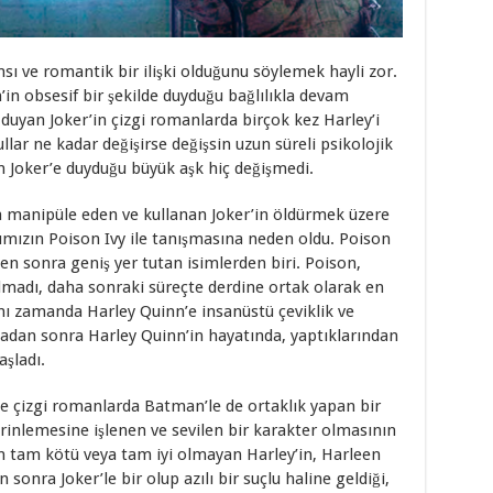
sı ve romantik bir ilişki olduğunu söylemek hayli zor.
’in obsesif bir şekilde duyduğu bağlılıkla devam
 duyan Joker’in çizgi romanlarda birçok kez Harley’i
llar ne kadar değişirse değişsin uzun süreli psikolojik
 Joker’e duyduğu büyük aşk hiç değişmedi.
da manipüle eden ve kullanan Joker’in öldürmek üzere
ımızın Poison Ivy ile tanışmasına neden oldu. Poison
en sonra geniş yer tutan isimlerden biri. Poison,
almadı, daha sonraki süreçte derdine ortak olarak en
ynı zamanda Harley Quinn’e insanüstü çeviklik ve
madan sonra Harley Quinn’in hayatında, yaptıklarından
aşladı.
le çizgi romanlarda Batman’le de ortaklık yapan bir
rinlemesine işlenen ve sevilen bir karakter olmasının
 tam kötü veya tam iyi olmayan Harley’in, Harleen
sonra Joker’le bir olup azılı bir suçlu haline geldiği,