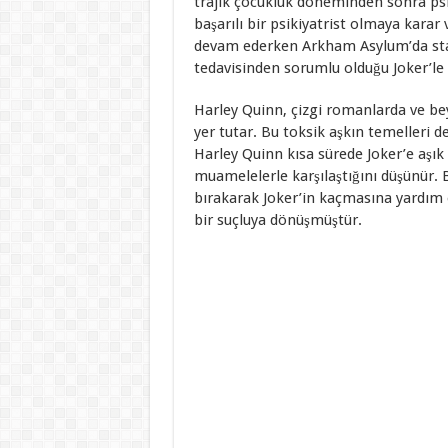
trajik çocukluk döneminden sonra psi
başarılı bir psikiyatrist olmaya karar
devam ederken Arkham Asylum’da stajy
tedavisinden sorumlu olduğu Joker’le
Harley Quinn, çizgi romanlarda ve be
yer tutar. Bu toksik aşkın temelleri de
Harley Quinn kısa sürede Joker’e aşı
muamelelerle karşılaştığını düşünür. 
bırakarak Joker’in kaçmasına yardım e
bir suçluya dönüşmüştür.