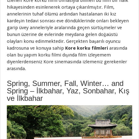
izlenen Kore korku filmi olmasıyla bilinen bu film bir halk
hikayesinden esinlenerek ortaya çıkarılmıştır. Film,
annelerinin tuhaf ölümü ardından hastalanan iki kız
kardeşin tedavi sonrası eve döndüklerinde onları bekleyen
garip üvey anneleriyle aralarında geçen sürtüşmeler ve
bunun üzerine de evlerinde meydana gelen doğaüstü
olayları konu edinmektedir. Gerçekten başarılı oyuncu
kadrosuna ve konuya sahip
Kore korku filmleri
arasında
olan bu yapım korku filmi dışında film izleyemem
diyenlerdenseniz Kore sinemasında izlemeniz gerekenler
arasında.
Spring, Summer, Fall, Winter… and
Spring – İlkbahar, Yaz, Sonbahar, Kış
ve İlkbahar