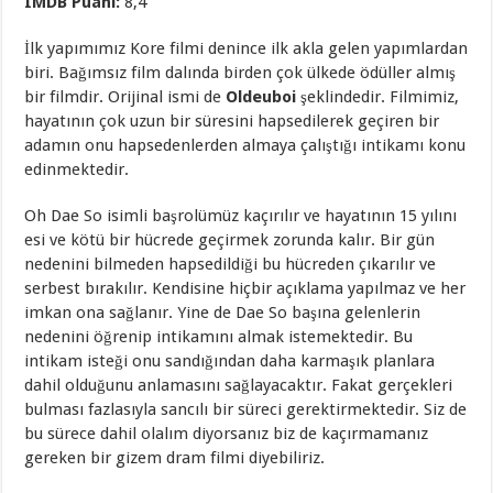
IMDB Puanı:
8,4
İlk yapımımız Kore filmi denince ilk akla gelen yapımlardan
biri. Bağımsız film dalında birden çok ülkede ödüller almış
bir filmdir. Orijinal ismi de
Oldeuboi
şeklindedir. Filmimiz,
hayatının çok uzun bir süresini hapsedilerek geçiren bir
adamın onu hapsedenlerden almaya çalıştığı intikamı konu
edinmektedir.
Oh Dae So isimli başrolümüz kaçırılır ve hayatının 15 yılını
esi ve kötü bir hücrede geçirmek zorunda kalır. Bir gün
nedenini bilmeden hapsedildiği bu hücreden çıkarılır ve
serbest bırakılır. Kendisine hiçbir açıklama yapılmaz ve her
imkan ona sağlanır. Yine de Dae So başına gelenlerin
nedenini öğrenip intikamını almak istemektedir. Bu
intikam isteği onu sandığından daha karmaşık planlara
dahil olduğunu anlamasını sağlayacaktır. Fakat gerçekleri
bulması fazlasıyla sancılı bir süreci gerektirmektedir. Siz de
bu sürece dahil olalım diyorsanız biz de kaçırmamanız
gereken bir gizem dram filmi diyebiliriz.