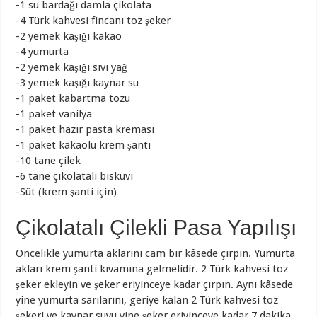
-1 su bardağı damla çikolata
-4 Türk kahvesi fincanı toz şeker
-2 yemek kaşığı kakao
-4 yumurta
-2 yemek kaşığı sıvı yağ
-3 yemek kaşığı kaynar su
-1 paket kabartma tozu
-1 paket vanilya
-1 paket hazır pasta kreması
-1 paket kakaolu krem şanti
-10 tane çilek
-6 tane çikolatalı bisküvi
-Süt (krem şanti için)
Çikolatalı Çilekli Pasa Yapılışı
Öncelikle yumurta aklarını cam bir kâsede çırpın. Yumurta
akları krem şanti kıvamına gelmelidir. 2 Türk kahvesi toz
şeker ekleyin ve şeker eriyinceye kadar çırpın. Aynı kâsede
yine yumurta sarılarını, geriye kalan 2 Türk kahvesi toz
şekeri ve kaynar suyu yine şeker eriyinceye kadar 7 dakika