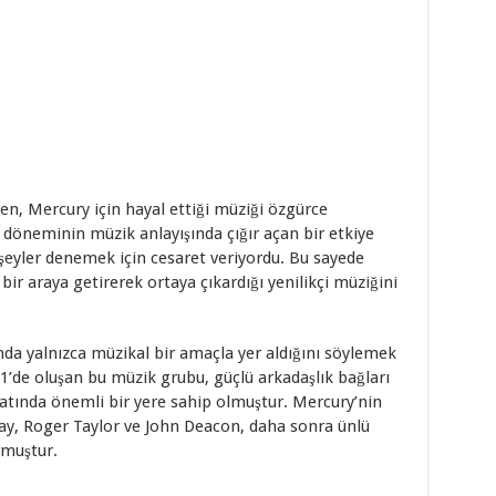
en, Mercury için hayal ettiği müziği özgürce
, döneminin müzik anlayışında çığır açan bir etkiye
şeyler denemek için cesaret veriyordu. Bu sayede
bir araya getirerek ortaya çıkardığı yenilikçi müziğini
da yalnızca müzikal bir amaçla yer aldığını söylemek
1’de oluşan bu müzik grubu, güçlü arkadaşlık bağları
atında önemli bir yere sahip olmuştur. Mercury’nin
y, Roger Taylor ve John Deacon, daha sonra ünlü
rmuştur.