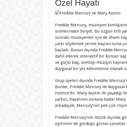
Özel Hayatı
Freddie Mercury, müzisyen kimliğinin
isimlerinden biriydi. Bu özgün stili y
sonraki müzisyenler için de ilham kay
şarkı söylemek yerine baştan sona şov
başladı. Bunun dışında Freddie Mercur
dahil ederek interaktif bir konser sağ
ve güçlü bağ, ürettiği müziğin hayr
duygusal bir yer edinmesine olanak sa
Grup üyeleri dışında Freddie Mercury’
Bunlar, Freddie Mercury ile duygusal 
Hutton’dır. Mary Austin ile yaşadığı b
şarkıcı, hayatının sonuna kadar Mary 
arkadaşlık, Mercury’nin pek çok röpor
Freddie Mercury’nin müzik dışında gö
eğitimini de gördüğü görsel sanatlar k