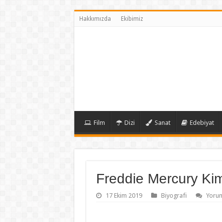
Hakkımızda
Ekibimiz
Film
Dizi
Sanat
Edebiyat
Freddie Mercury Kim
17 Ekim 2019
Biyografi
Yorum