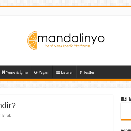
Yeme & İçme
Yaşam
Listeler
Testler
Bizi 
dir?
 Bırak