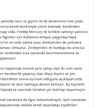
 yanında tarzı ve giyimi ile de döneminin öne çıkan
alnızca kendi dönemiyle sınırlı kalmadı, kendinden
nağı oldu. Freddy Mercury ile birlikte sahneyi yalnızca
 figürleri için kullanma anlayışı yaygınlaşmaya
y’nin en ünlü sahne şovu, dinleyenleri de şarkılara
laması olmuştur. Dinleyenleri ile kurduğu bu aracısız
anlar tarafından kısa zamanda benimsenmesine ve
ğlamıştır.
nin hayatında önemli yere sahip olan iki isim vardı.
bir beraberlik yaşamış olan Mary Austin ve Jim
irliktelikten sonra eşcinsel olduğunu açıklayan ünlü
Austin ile dost kalmaya devam etmiştir. Bu kıymetli
tajında ve eserinde kendine yer bulmayı başarmıştır.
rsel sanatlara da ilgisi bulunmaktaydı. Aynı zamanda
apsamında sıklıkla kendi tasarladığı kıyafetleri