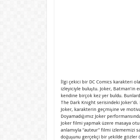
İlgi çekici bir DC Comics karakteri ol
izleyiciyle buluştu. Joker, Batman’in
kendine birçok kez yer buldu. Bunlard
The Dark Knight serisindeki Joker’di.
Joker, karakterin geçmişine ve moti
Doyamadığımız Joker performansından 
Joker filmi yapmak üzere masaya otur
anlamıyla “auteur” filmi izlememizi sa
doğuşunu gerçekçi bir şekilde gözler 