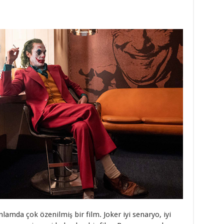
amda çok özenilmiş bir film. Joker iyi senaryo, iyi