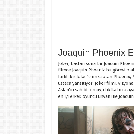
Joaquin Phoenix En
Joker, baştan sona bir Joaquin Phoeni
filmde Joaquin Phoenix bu görevi olab
farklı bir Joker’e imza atan Phoenix,
ustaca yansıtıyor. Joker filmi, vizyon
Aslan’ın sahibi olmuş, dakikalarca aya
en iyi erkek oyuncu unvanı ile Joaqui