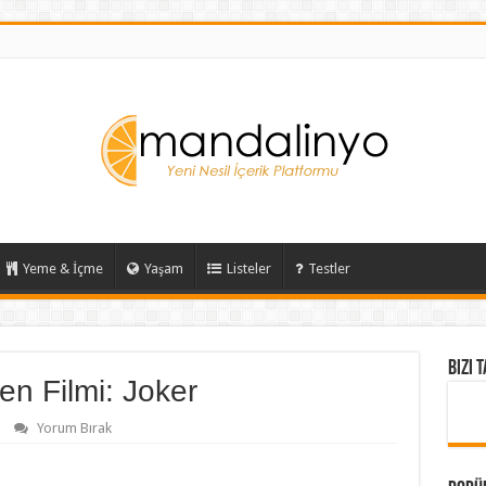
Yeme & İçme
Yaşam
Listeler
Testler
Bizi 
en Filmi: Joker
Yorum Bırak