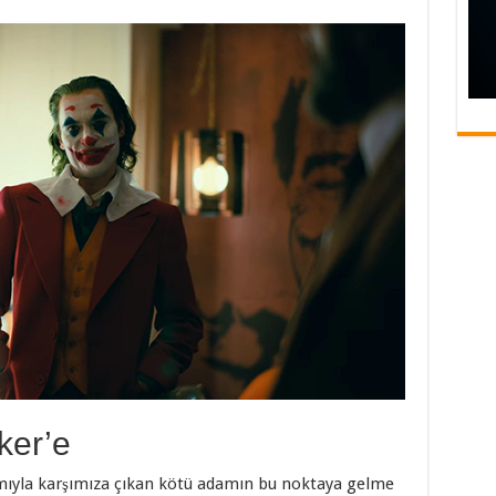
ker’e
amıyla karşımıza çıkan kötü adamın bu noktaya gelme