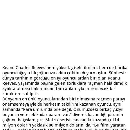
Keanu Charles Reeves hem yüksek gişeli filmleri, hem de harika
oyunculuğuyla birçoğunuza adını çoktan duyurmuştur. Şüphesiz
dünya tarihinin gördüğü en iyi oyunculardan biri olan Keanu
Reeves, yaşamında başına gelen zorluklara rağmen halâ dimdik
ayakta olması bakımından tam anlamıyla imrenilecek bir
karaktere sahiptir.
Dünyanın en ünlü oyuncularından biri olmasına rağmen parayı
önemsemeyişiyle de herkesin takdirini kazanan oyuncu, aynı
zamanda “Para umrumda bile değil. Önümüzdeki birkaç yüzyıl
boyunca yetecek kadar param var.” diyerek kazandığı paranın
çoğunu bağışlamıştır. Matrix serisi esnasında kazandığı 114
milyon doların yaklaşık 80 milyon dolarını da, “Bu filmi yaratan