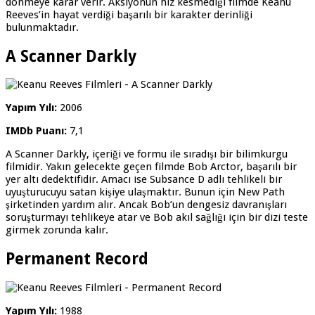
dönmeye karar verir. Aksiyonun hız kesmediği filmde Keanu
Reeves’in hayat verdiği başarılı bir karakter derinliği
bulunmaktadır.
A Scanner Darkly
Yapım Yılı:
2006
IMDb Puanı:
7,1
A Scanner Darkly, içeriği ve formu ile sıradışı bir bilimkurgu
filmidir. Yakın gelecekte geçen filmde Bob Arctor, başarılı bir
yer altı dedektifidir. Amacı ise Subsance D adlı tehlikeli bir
uyuşturucuyu satan kişiye ulaşmaktır. Bunun için New Path
şirketinden yardım alır. Ancak Bob’un dengesiz davranışları
soruşturmayı tehlikeye atar ve Bob akıl sağlığı için bir dizi teste
girmek zorunda kalır.
Permanent Record
Yapım Yılı:
1988