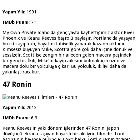
Yapım Yılı:
1991
IMDb Puanı:
7,1
My Own Private Idaho’da genç yaşta kaybettiğimiz aktör River
Phoenix ve Keanu Reeves başrolü paylaşır. Portland’da yaşayan
bu iki kayıp ruh, hayatını fahişelik yaparak kazanmaktadır.
Kimsesiz büyüyen Mike, Scott’a göre çok daha içine dönük ve
sessizdir. Scott ise zengin bir aileden gelen macera peşindeki
bir gençtir. İkili, Mike’ın kayıp ailesini bulmak için uzun ve
macera dolu bir yolculuğa çıkar. Bu yolculuk, ikiliyi daha da
yakınlaştıracaktır.
47 Ronin
Yapım Yılı:
2013
IMDb Puanı:
6,3
Keanu Reeves’in yakı dönem işlerinden 47 Ronin, Japon
dövüşünü ekrana taşıyan başarılı bir aksiyon filmidir. Lord
Asona’nın başında bulunduğu Ako halkı, Lord Kira’nın ziyareti