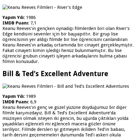
Yapım Yılı:
1986
IMDB Puanı:
7,1
Keanu Reeves’ın gençken oynadığı filmlerden biri olan River’s
Edge kendisini sevenler için bir başyapıttır. Bir grup lise
öğrencisinin yer aldığı filmde bir lise öğrencisini canlandıran
Keanu Reeves’ın arkadaş ortamında bir cinayet gerçekleşmiştir.
Fakat cinayeti kimin işlediği henüz bulunmamıştır. Bu lise
öğrencisi grubun cinayeti işleyen arkadaşlarını bulma çabası
filmin konusudur.
Bill & Ted’s Excellent Adventure
Yapım Yılı:
1989
IMDB Puanı
: 6,9
Keanu Reeves’ın genç ve güzel yüzüne doyduğumuz bir diğer
filmle karşınızdayız. Bill & Ted’s Excellent Adventure’da
müzisyen olmak isteyen iki gencin, bu uğurda çıktıkları yolda
yaşadıkları eğlenceli mi eğlenceli macera gözler önüne
seriliyor. Filmde dersleri iyi gitmeyen ikiliden Ted’in babası,
tarih dersini geçememeleri durumunda Ted’i askeri okula