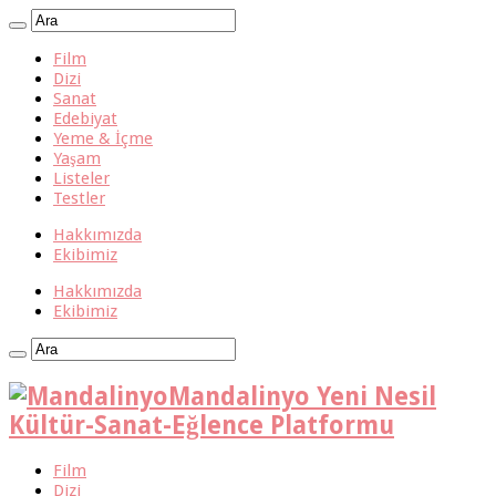
Film
Dizi
Sanat
Edebiyat
Yeme & İçme
Yaşam
Listeler
Testler
Hakkımızda
Ekibimiz
Hakkımızda
Ekibimiz
Mandalinyo Yeni Nesil
Kültür-Sanat-Eğlence Platformu
Film
Dizi