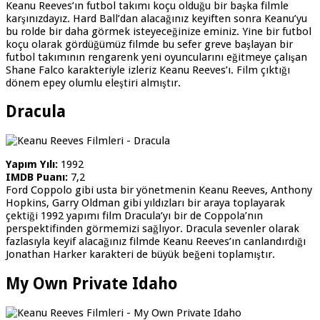
Keanu Reeves’ın futbol takımı koçu olduğu bir başka filmle
karşınızdayız. Hard Ball’dan alacağınız keyiften sonra Keanu’yu
bu rolde bir daha görmek isteyeceğinize eminiz. Yine bir futbol
koçu olarak gördüğümüz filmde bu sefer greve başlayan bir
futbol takımının rengarenk yeni oyuncularını eğitmeye çalışan
Shane Falco karakteriyle izleriz Keanu Reeves’ı. Film çıktığı
dönem epey olumlu eleştiri almıştır.
Dracula
Yapım Yılı:
1992
IMDB Puanı:
7,2
Ford Coppolo gibi usta bir yönetmenin Keanu Reeves, Anthony
Hopkins, Garry Oldman gibi yıldızları bir araya toplayarak
çektiği 1992 yapımı film Dracula’yı bir de Coppola’nın
perspektifinden görmemizi sağlıyor. Dracula sevenler olarak
fazlasıyla keyif alacağınız filmde Keanu Reeves’ın canlandırdığı
Jonathan Harker karakteri de büyük beğeni toplamıştır.
My Own Private Idaho