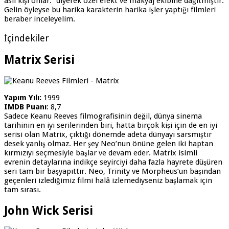
asıl kişi onlar.” diyerek özel efekt ve makyaj ekibine dağıtmıştır.
Gelin öyleyse bu harika karakterin harika işler yaptığı filmleri
beraber inceleyelim.
İçindekiler
Matrix Serisi
Yapım Yılı:
1999
IMDB Puanı
: 8,7
Sadece Keanu Reeves filmografisinin değil, dünya sinema
tarihinin en iyi serilerinden biri, hatta birçok kişi için de en iyi
serisi olan Matrix, çıktığı dönemde adeta dünyayı sarsmıştır
desek yanlış olmaz. Her şey Neo’nun önüne gelen iki haptan
kırmızıyı seçmesiyle başlar ve devam eder. Matrix isimli
evrenin detaylarına indikçe seyirciyi daha fazla hayrete düşüren
seri tam bir başyapıttır. Neo, Trinity ve Morpheus’un başından
geçenleri izlediğimiz filmi halâ izlemediyseniz başlamak için
tam sırası.
John Wick Serisi