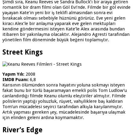
Şimdi sıra, Keanu Reeves ve Sandra Bullock’ı bir araya getiren
romantik bir dram filmi olan Göl Evi’nde. Filmde bir göl evinde
yaşayan Kate’in yeni bir iş teklifi almasından sonra evi
bırakacak olması sebebiyle hüznünü görürüz. Eve yeni gelen
kiracı Alex’le bir anlaşma yaparak eve gelen mektupları
kendine göndermesini isteyen Kate’le Alex arasında bundan
itibaren bir yakınlaşma olacaktır. Alejandro Agresti tarafından
yönetilen film döneminde büyük beğeni toplamıştır.
Street Kings
Yapım Yılı:
2008
IMDB Puanı:
6,8
Karısının ölümünden sonra hayatını yoluna sokmayı isteyen
fakat bunu bir türlü başaramayan emekli polis Tom Ludlow’u
canlandırdığı filmde Keanu olumlu eleştiriler almıştır. Filmde
polislerin yaptığı yolsuzluk, rüşvet, vahşiliklere baş kaldıran
Tom’un mücadelesi seyirci tarafından alkışla karşılanmıştır.
Artık yapması gereken şey, mücadelesinde başarıya ulaşmak
için elinden geleni ardına koymamaktır.
River’s Edge