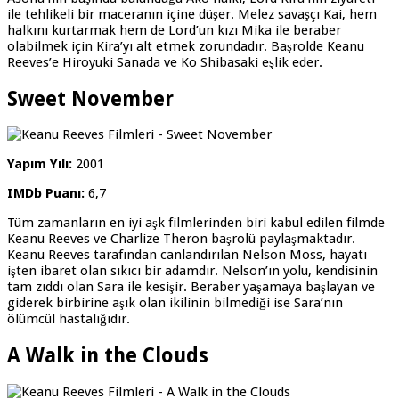
ile tehlikeli bir maceranın içine düşer. Melez savaşçı Kai, hem
halkını kurtarmak hem de Lord’un kızı Mika ile beraber
olabilmek için Kira’yı alt etmek zorundadır. Başrolde Keanu
Reeves’e Hiroyuki Sanada ve Ko Shibasaki eşlik eder.
Sweet November
Yapım Yılı:
2001
IMDb Puanı:
6,7
Tüm zamanların en iyi aşk filmlerinden biri kabul edilen filmde
Keanu Reeves ve Charlize Theron başrolü paylaşmaktadır.
Keanu Reeves tarafından canlandırılan Nelson Moss, hayatı
işten ibaret olan sıkıcı bir adamdır. Nelson’ın yolu, kendisinin
tam zıddı olan Sara ile kesişir. Beraber yaşamaya başlayan ve
giderek birbirine aşık olan ikilinin bilmediği ise Sara’nın
ölümcül hastalığıdır.
A Walk in the Clouds