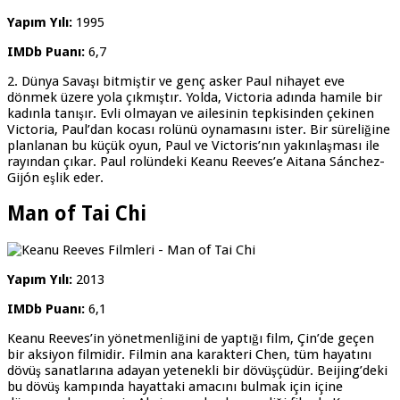
Yapım Yılı:
1995
IMDb Puanı:
6,7
2. Dünya Savaşı bitmiştir ve genç asker Paul nihayet eve
dönmek üzere yola çıkmıştır. Yolda, Victoria adında hamile bir
kadınla tanışır. Evli olmayan ve ailesinin tepkisinden çekinen
Victoria, Paul’dan kocası rolünü oynamasını ister. Bir süreliğine
planlanan bu küçük oyun, Paul ve Victoris’nın yakınlaşması ile
rayından çıkar. Paul rolündeki Keanu Reeves’e Aitana Sánchez-
Gijón eşlik eder.
Man of Tai Chi
Yapım Yılı:
2013
IMDb Puanı:
6,1
Keanu Reeves’in yönetmenliğini de yaptığı film, Çin’de geçen
bir aksiyon filmidir. Filmin ana karakteri Chen, tüm hayatını
dövüş sanatlarına adayan yetenekli bir dövüşçüdür. Beijing’deki
bu dövüş kampında hayattaki amacını bulmak için içine