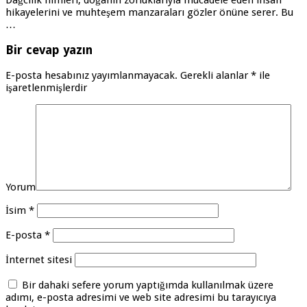
Dağcılık filmleri, doğanın zorluklarıyla mücadele eden insan
hikayelerini ve muhteşem manzaraları gözler önüne serer. Bu
…
Bir cevap yazın
E-posta hesabınız yayımlanmayacak.
Gerekli alanlar
*
ile
işaretlenmişlerdir
Yorum
İsim
*
E-posta
*
İnternet sitesi
Bir dahaki sefere yorum yaptığımda kullanılmak üzere
adımı, e-posta adresimi ve web site adresimi bu tarayıcıya