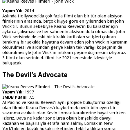
Yapım Yılı:
2014
Aslında Hollywood’da çok fazla filmi olan bir tür olan aksiyon
filmlerinin arasında, birçok kişiye göre en iyilerinden biri John
Wick’tir. Bunun sebebiyse Keanu Reeves’ın bu karakter için
aylarca çalışması ve her sahnenin aksiyon dolu olmasıdır. John
Wick serisinde de eski bir kiralık katil olan ve işleri çoktan
bırakmış bir şekilde hayatına devam eden John Wick’in karısının
öldürülmesi ve ardından geriye kalan tek varlığı köpeğinin de
öldürülmesiyle John Wick’in intikam peşine düşmesini izliyoruz.
3 filmi olan serinin 4. filmi ise 2021 senesinde izleyiciyle
buluşacak.
The Devil’s Advocate
Yapım Yılı:
1997
IMDB Puanı
: 7,5
Al Pacino ve Keanu Reeves’ı aynı projede buluşturma özelliği
olan filmde Keanu Reeves’ı kaybetmek nedir bilmeyen bir
savunma avukatı olan Kevin Lomax karakterine hayat verirken
izleriz. Dava ne kadar zor olursa olsun bir şekilde davayı
kazanan ve başarısıyla etrafa nam salmış Lomax’ın New
York’taki en büyük hukuk şirketinden teklif aldıktan sonra