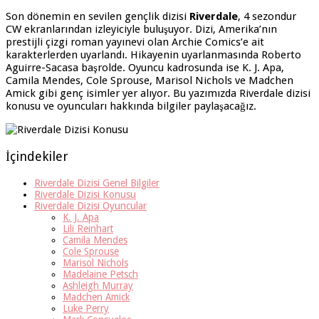
Son dönemin en sevilen gençlik dizisi
Riverdale
, 4 sezondur
CW ekranlarından izleyiciyle buluşuyor. Dizi, Amerika’nın
prestijli çizgi roman yayınevi olan Archie Comics’e ait
karakterlerden uyarlandı. Hikayenin uyarlanmasında Roberto
Aguirre-Sacasa başrolde. Oyuncu kadrosunda ise K. J. Apa,
Camila Mendes, Cole Sprouse, Marisol Nichols ve Madchen
Amick gibi genç isimler yer alıyor. Bu yazımızda Riverdale dizisi
konusu ve oyuncuları hakkında bilgiler paylaşacağız.
İçindekiler
Riverdale Dizisi Genel Bilgiler
Riverdale Dizisi Konusu
Riverdale Dizisi Oyuncular
K. J. Apa
Lili Reinhart
Camila Mendes
Cole Sprouse
Marisol Nichols
Madelaine Petsch
Ashleigh Murray
Madchen Amick
Luke Perry