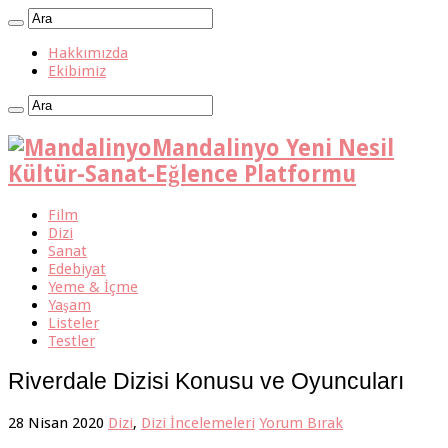
Hakkımızda
Ekibimiz
Mandalinyo Yeni Nesil
Kültür-Sanat-Eğlence Platformu
Film
Dizi
Sanat
Edebiyat
Yeme & İçme
Yaşam
Listeler
Testler
Riverdale Dizisi Konusu ve Oyuncuları
28 Nisan 2020
Dizi
,
Dizi İncelemeleri
Yorum Bırak