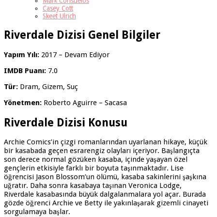
Mark Consuelos
Casey Cott
Skeet Ulrich
Riverdale Dizisi Genel Bilgiler
Yapım Yılı:
2017 – Devam Ediyor
IMDB Puanı:
7.0
Tür:
Dram, Gizem, Suç
Yönetmen:
Roberto Aguirre – Sacasa
Riverdale Dizisi Konusu
Archie Comics’in çizgi romanlarından uyarlanan hikaye, küçük
bir kasabada geçen esrarengiz olayları içeriyor. Başlangıçta
son derece normal gözüken kasaba, içinde yaşayan özel
gençlerin etkisiyle farklı bir boyuta taşınmaktadır. Lise
öğrencisi Jason Blossom’un ölümü, kasaba sakinlerini şaşkına
uğratır. Daha sonra kasabaya taşınan Veronica Lodge,
Riverdale kasabasında büyük dalgalanmalara yol açar. Burada
gözde öğrenci Archie ve Betty ile yakınlaşarak gizemli cinayeti
sorgulamaya başlar.