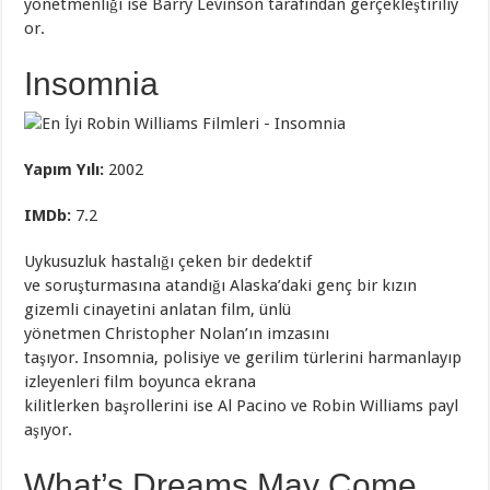
yönetmenliği ise Barry Levinson tarafından gerçekleştiriliy
or.
Insomnia
Yapım Yılı:
2002
IMDb
:
7.2
Uykusuzluk hastalığı çeken bir dedektif
ve soruşturmasına atandığı Alaska’daki genç bir kızın
gizemli cinayetini anlatan film, ünlü
yönetmen Christopher Nolan’ın imzasını
taşıyor. Insomnia, polisiye ve gerilim türlerini harmanlayıp
izleyenleri film boyunca ekrana
kilitlerken başrollerini ise Al Pacino ve Robin Williams payl
aşıyor.
What’s Dreams May Come