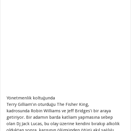
Yönetmenlik koltuğunda
Terry Gilliam’ın oturduğu The Fisher King,
kadrosunda Robin Williams ve Jeff Bridges’i bir araya
getiriyor. Bir adamın barda katliam yapmasına sebep
olan Dj Jack Lucas, bu olay üzerine kendini bırakıp alkolik
olduktan sonra, karısının ölümünden ötürü akıl sağlığı