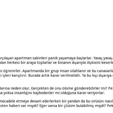
rşılaşan apartman sakinleri panik yaşamaya başlarlar. Yavaş yavaş 
lan herkesi bir araya toplarlar ve binanın dışarıyla ilişkisini keserl
nı öğrenirler. Apartmanda bir grup insan silahlanır ve bu canavarl
işleri karıştırır. Burada artık karar verilmelidir. Ya bu kişi dışarı
larına neden olur. Gerçekten de onu ölüme gönderebilirler mi? Peki
na yoksa insanlığını kaybedenler mi olduğuna karar veriyorlar.
 mücadele etmeye devam ederlerken bir yandan da bu virüsün nasıl or
üsten haberi var mıydı? Eğer varsa bir çözüm bulabilmiş miydi? Peki