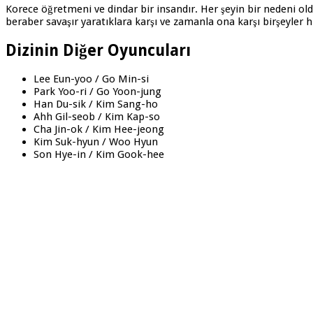
Korece öğretmeni ve dindar bir insandır. Her şeyin bir nedeni old
beraber savaşır yaratıklara karşı ve zamanla ona karşı birşeyler h
Dizinin Diğer Oyuncuları
Lee Eun-yoo / Go Min-si
Park Yoo-ri / Go Yoon-jung
Han Du-sik / Kim Sang-ho
Ahh Gil-seob / Kim Kap-so
Cha Jin-ok / Kim Hee-jeong
Kim Suk-hyun / Woo Hyun
Son Hye-in / Kim Gook-hee