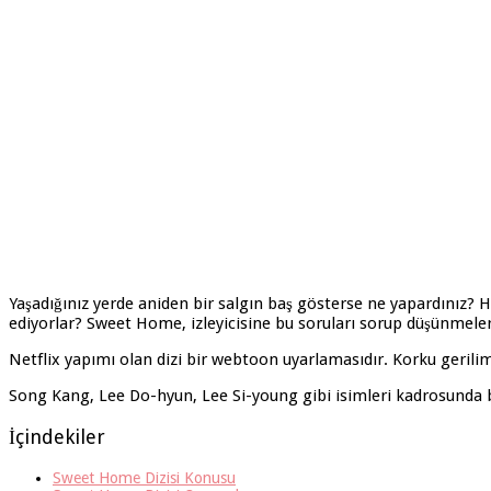
Yaşadığınız yerde aniden bir salgın baş gösterse ne yapardınız? Hı
ediyorlar? Sweet Home, izleyicisine bu soruları sorup düşünmeleri
Netflix yapımı olan dizi bir webtoon uyarlamasıdır. Korku gerili
Song Kang, Lee Do-hyun, Lee Si-young gibi isimleri kadrosunda b
İçindekiler
Sweet Home Dizisi Konusu