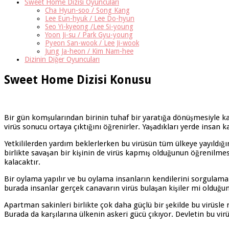
Sweet Home Dizisi Oyuncuları
Cha Hyun-soo / Song Kang
Lee Eun-hyuk / Lee Do-hyun
Seo Yi-kyeong /Lee Si-young
Yoon Ji-su / Park Gyu-young
Pyeon San-wook / Lee Ji-wook
Jung Ja-heon / Kim Nam-hee
Dizinin Diğer Oyuncuları
Sweet Home Dizisi Konusu
Bir gün komşularından birinin tuhaf bir yaratığa dönüşmesiyle ka
virüs sonucu ortaya çıktığını öğrenirler. Yaşadıkları yerde insan ka
Yetkililerden yardım beklerlerken bu virüsün tüm ülkeye yayıldığı
birlikte savaşan bir kişinin de virüs kapmış olduğunun öğrenilmesi 
kalacaktır.
Bir oylama yapılır ve bu oylama insanların kendilerini sorgulama
burada insanlar gerçek canavarın virüs bulaşan kişiler mi olduğu
Apartman sakinleri birlikte çok daha güçlü bir şekilde bu virüsle
Burada da karşılarına ülkenin askeri gücü çıkıyor. Devletin bu vir