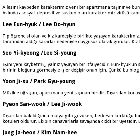
Ailesini kaybeden karakterimiz yeni bir apartmana taşınır ve bur
Aslında asosyal, depresif ve suskun olan karakterimiz virüsü kap
Lee Eun-hyuk / Lee Do-hyun
Tıp öğrencisi olan ve kız kardeşiyle birlikte yaşayan karakterimiz,
tarafından aldığı kararlar nedeniyle duygusuz olarak görülür. Kız 
Seo Yi-kyeong /Lee Si-young
Eşini yeni kaybetmiş, yalnız yaşayan bir itfaiyecidir. Eun-hyuk’un 
birinin bloğunu görmesiyle işler değişir onun için. Çünkü bu blog 
Yoon Ji-su / Park Gyu-young
Müzikle uğraşan, apartmana yeni taşınan biridir. Dışarıdan konuşk
Pyeon San-wook / Lee Ji-wook
Dışarıdan bakıldığında mafya gibi gözüken, herkesin korktuğu bi
kötüleri öldürür. Ekibin canavarlarla savaşında ciddi bir üyesidir. 
Jung Ja-heon / Kim Nam-hee