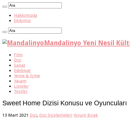
Hakkımızda
Ekibimiz
Mandalinyo Yeni Nesil Kül
Film
Dizi
Sanat
Edebiyat
Yeme & İçme
Yaşam
Listeler
Testler
Sweet Home Dizisi Konusu ve Oyuncuları
13 Mart 2021
Dizi
,
Dizi İncelemeleri
Yorum Bırak