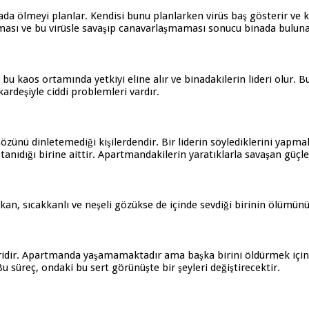
ada ölmeyi planlar. Kendisi bunu planlarken virüs baş gösterir ve
ması ve bu virüsle savaşıp canavarlaşmaması sonucu binada bulunan 
 bu kaos ortamında yetkiyi eline alır ve binadakilerin lideri olur. B
kardeşiyle ciddi problemleri vardır.
sözünü dinletemediği kişilerdendir. Bir liderin söylediklerini yapma
tanıdığı birine aittir. Apartmandakilerin yaratıklarla savaşan güçle
an, sıcakkanlı ve neşeli gözükse de içinde sevdiği birinin ölümünün
ridir. Apartmanda yaşamamaktadır ama başka birini öldürmek için a
Bu süreç, ondaki bu sert görünüşte bir şeyleri değiştirecektir.