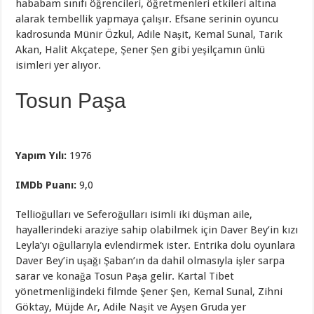
hababam sınıfı öğrencileri, öğretmenleri etkileri altına
alarak tembellik yapmaya çalışır. Efsane serinin oyuncu
kadrosunda Münir Özkul, Adile Naşit, Kemal Sunal, Tarık
Akan, Halit Akçatepe, Şener Şen gibi yeşilçamın ünlü
isimleri yer alıyor.
Tosun Paşa
Yapım Yılı:
1976
IMDb Puanı:
9,0
Tellioğulları ve Seferoğulları isimli iki düşman aile,
hayallerindeki araziye sahip olabilmek için Daver Bey’in kızı
Leyla’yı oğullarıyla evlendirmek ister. Entrika dolu oyunlara
Daver Bey’in uşağı Şaban’ın da dahil olmasıyla işler sarpa
sarar ve konağa Tosun Paşa gelir. Kartal Tibet
yönetmenliğindeki filmde Şener Şen, Kemal Sunal, Zihni
Göktay, Müjde Ar, Adile Naşit ve Ayşen Gruda yer