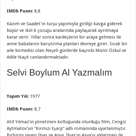
IMDb Puanı:
8,8
Kazım ve Saadet’in turşu yapımıyla girdiği kavga giderek
büyür ve ikili 6 çocuğu aralarında paylaşarak ayrılmaya
karar verir. Yıllar sonra kardeşlerin bir araya gelmesi ile
anne babalarını barıştırma planları devreye girer. Sıcak bir
aile komedisi olan Neşeli günlerde başrolü Münir Özkul ve
Adile Naşit canlandırmaktadır.
Selvi Boylum Al Yazmalım
Yapım Yılı:
1977
IMDb Puanı:
8,7
Atıf Yılmaz’ın yönetmen koltuğunda oturduğu film, Cengiz
Aytmatov’un “Kırmızı Eşarp” adlı romanında uyarlanmıştır.
Birbirini seven İlyas ve Asya, İlyas’ın Asya’yı aldatması ile