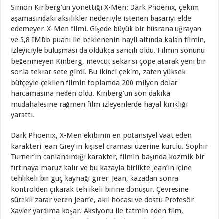
Simon Kinberg’ün yönettiği X-Men: Dark Phoenix, çekim
aşamasındaki aksilikler nedeniyle istenen başarıyı elde
edemeyen X-Men filmi. Gişede büyük bir hüsrana uğrayan
ve 5,8 IMDb puanı ile beklenenin hayli altında kalan filmin,
izleyiciyle buluşması da oldukça sancılı oldu. Filmin sonunu
beğenmeyen Kinberg, mevcut sekansı çöpe atarak yeni bir
sonla tekrar sete girdi. Bu ikinci çekim, zaten yüksek
bütçeyle çekilen filmin toplamda 200 milyon dolar
harcamasına neden oldu. Kinberg’ün son dakika
müdahalesine rağmen film izleyenlerde hayal kırıklığı
yarattı.
Dark Phoenix, X-Men ekibinin en potansiyel vaat eden
karakteri Jean Grey’in kişisel draması üzerine kurulu. Sophir
Turner’ın canlandırdığı karakter, filmin başında kozmik bir
fırtınaya maruz kalır ve bu kazayla birlikte Jean’in içine
tehlikeli bir güç kaynağı girer. Jean, kazadan sonra
kontrolden çıkarak tehlikeli birine dönüşür. Çevresine
sürekli zarar veren Jean’e, akıl hocası ve dostu Profesör
Xavier yardıma koşar. Aksiyonu ile tatmin eden film,