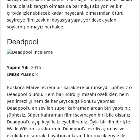
konu olarak zengin olmasa da barındığı aksiyon ve bir
çırpıda izlenebilecek kadar heyecanlı olmasından ötürü
seyirciye film zevkini doyasıya yaşatıyor desek yalan
söylemiş olmayız herhalde.
Deadpool
Yapım Yılı:
2016
IMDB Puanı:
8
Koskoca Marvel evreni bir karaktere bürünseydi şüphesiz o
Deadpool olurdu. Hem barındırdığı mizahi özellikler, hem
yenilmezliği hem de her şeyi dalga konusu yapması
Deadpool’u en sevilen süper kahramanlardan biri yaptı hiç
şüphesiz. Süper kahraman filmi sevmeyen biri bile olsanız
Deadpool’u açıp keyifle izleyebilirsiniz. Öyle bir filmdir işte.
Wade Wilson karakterinin Deadpool’a evriliş aşaması ve
evrildikten sonraki hayatını anlatan film müzikleriyle de