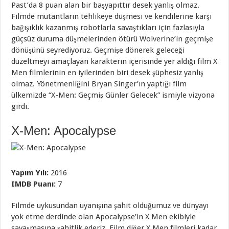
Past’da 8 puan alan bir başyapıttır desek yanlış olmaz.
Filmde mutantların tehlikeye düşmesi ve kendilerine karşı
bağışıklık kazanmış robotlarla savaştıkları için fazlasıyla
güçsüz duruma düşmelerinden ötürü Wolverine’in geçmişe
dönüşünü seyrediyoruz. Geçmişe dönerek geleceği
düzeltmeyi amaçlayan karakterin içerisinde yer aldığı film X
Men filmlerinin en iyilerinden biri desek şüphesiz yanlış
olmaz. Yönetmenliğini Bryan Singer’ın yaptığı film
ülkemizde “X-Men: Geçmiş Günler Gelecek” ismiyle vizyona
girdi.
X-Men: Apocalypse
Yapım Yılı:
2016
IMDB Puanı:
7
Filmde uykusundan uyanışına şahit olduğumuz ve dünyayı
yok etme derdinde olan Apocalypse’in X Men ekibiyle
savaşmasına şahitlik ederiz. Film diğer X Men filmleri kadar