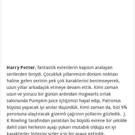
Harry Potter
, fantastik evrenlerin kapısın aralayan
serilerden biriydi. Çocukluk yıllarımızın dönüm noktası
haline gelen serinin pek çok karakterini benimseyerek,
uzun yıllar arkadaşlık etmeye devam ettik. Kimi zaman
uzun ve yorucu bir günün ardından Hogwarts ortak
salonunda Pumpkin Juice içtiğimizi hayal edip, Patronus
büyüsü yapacak iyi anılar düşündük. Kimi zaman da, bizi 9¾
peronuna ulaştıracak gizemli çağrının yollarını gözledik. J.
K Rowling tarafından yaratılan bu büyülü evrene bir şekilde
dahil olan herkesin aşağı yukarı mutabık olduğu en iyi
karakterler listesini sizler için bir araya getirdik.