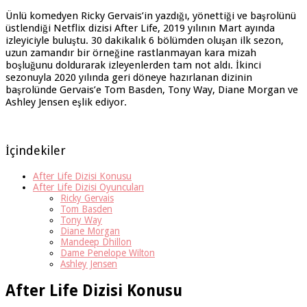
Ünlü komedyen Ricky Gervais’in yazdığı, yönettiği ve başrolünü
üstlendiği Netflix dizisi After Life, 2019 yılının Mart ayında
izleyiciyle buluştu. 30 dakikalık 6 bölümden oluşan ilk sezon,
uzun zamandır bir örneğine rastlanmayan kara mizah
boşluğunu doldurarak izleyenlerden tam not aldı. İkinci
sezonuyla 2020 yılında geri döneye hazırlanan dizinin
başrolünde Gervais’e Tom Basden, Tony Way, Diane Morgan ve
Ashley Jensen eşlik ediyor.
İçindekiler
After Life Dizisi Konusu
After Life Dizisi Oyuncuları
Ricky Gervais
Tom Basden
Tony Way
Diane Morgan
Mandeep Dhillon
Dame Penelope Wilton
Ashley Jensen
After Life Dizisi Konusu