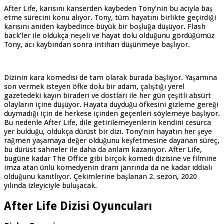
After Life, karısını kanserden kaybeden Tony’nin bu acıyla baş
etme sürecini konu alıyor. Tony, tüm hayatını birlikte geçirdiği
karısını aniden kaybedince büyük bir boşluğa düşüyor. Flash
back’ler ile oldukça neşeli ve hayat dolu olduğunu gördüğümüz
Tony, acı kaybından sonra intiharı düşünmeye başlıyor.
Dizinin kara komedisi de tam olarak burada başlıyor. Yaşamına
son vermek isteyen öfke dolu bir adam, çalıştığı yerel
gazetedeki kayın biraderi ve dostları ile her gün çeşitli absürt
olayların içine düşüyor. Hayata duyduğu öfkesini gizleme gereği
duymadığı için de herkese içinden geçenleri söylemeye başlıyor.
Bu nedenle After Life, dile getirilemeyenlerin kendini cesurca
yer bulduğu, oldukça dürüst bir dizi. Tony’nin hayatın her şeye
rağmen yaşamaya değer olduğunu keşfetmesine dayanan süreç,
bu dürüst sahneler ile daha da anlam kazanıyor. After Life,
bugüne kadar The Office gibi birçok komedi dizisine ve filmine
imza atan ünlü komedyenin dram janrında da ne kadar iddialı
olduğunu kanıtlıyor. Çekimlerine başlanan 2. sezon, 2020
yılında izleyiciyle buluşacak.
After Life Dizisi Oyuncuları