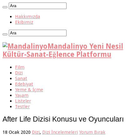
Hakkımızda
Ekibimiz
Mandalinyo Yeni Nesil
Kültür-Sanat-Eğlence Platformu
Film
Dizi
Sanat
Edebiyat
Yeme & İçme
Yaşam
Listeler
Testler
After Life Dizisi Konusu ve Oyuncuları
18 Ocak 2020
Dizi
,
Dizi İncelemeleri
Yorum Bırak