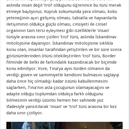
aslında insan değil ‘trol’ olduğunu öğrenince bu türü merak
etmeye başlıyoruz. Kuyruk sokumunda yara olması, koku
yeteneğinin aşırı gelişmiş olması, tabiatla ve hayvanlarla
iletişiminin oldukça güçlü olması, cinsiyeti ile cinsel
organının tam tersi eşleşmesi gibi özelliklerle ‘insan’
türüyle arasına sınır çizilen ‘trol’ türü, aslında İskandinav
mitolojisine dayanıyor. İskandinav mitolojisine sıklıkla
konu olan, insanlar tarafından yetiştirilen ve bir süre sonra
görünümlerinden ötürü ötekileştirilen ‘trol’ türü, Border
filminde de belki de farkındalık kazandıracak bir biçimde
konu ediniliyor. Vore, Tina’ya aynı türden olmanın da
verdiği güven ve samimiyetle kendisini bulmasını sağlayıp
daha önce hiç olmadığı kadar özünü kabullenmesini
sağlarken, Tina’nın asla çocuğunun olamayacağını ve
adapte olduğu toplumdan oldukça farklı olduğunu
bilmesinin verdiği üzüntü hemen her sahnede yüz
ifadesiyle yansıtılarak ‘insan’ ve ‘trol’ türü arasına bir kez
daha sınır çiziliyor.