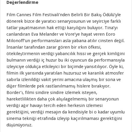
Değerlendirme
Film Cannes Film Festivali’nden Belirli Bir Bakış Ödülü’yle
dönerek bizce de yaratıcı senaryosunun ve seyirciye farklı
tatlar yaşatmasının hak ettiği karşılığını buluyor. Tina’yı
canlandıran Eva Melander ve Vore’ye hayat veren Eoro
Milonoff’un performansları asla yabana atılır cinsten değil.
İnsanlar tarafından zarar gören bir ırkın öfkesi,
ötekileştirmenin verdiği yabancılık hissi ve gerçek kimliğini
bulmanın verdiği iç huzur bu iki oyuncun da performansıyla
izleyiciye oldukça etkileyici bir biçimde yansıtılıyor. Öyle ki,
filmin ilk yarısında yaratılan huzursuz ve karanlık atmosfer
sabırla izlenildiği vakit yerini amacına ulaşmış bir sona ve
diğer filmlerde pek rastlanılmamış hislere bırakıyor.
Border’ı, filmi sindire sindire izlemek isteyen,
hareketlilikten daha çok alışılagelmemiş bir senaryonun
verdiği ağır havayı tercih eden herkesin izlemesi
gerektiğini, verdiği mesajın da kendisiyle bi o kadar uyumlu
sinema tekniği etrafında izleyip kaçırılmaması gerektiğini
düşünüyoruz.