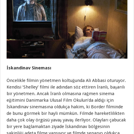
İskandinav Sineması
Öncelikle filmin yönetmen koltuğunda Ali Abbasi oturuyor.
Kendisi ‘Shelley’ filmi ile adından söz ettiren İranlı, başarılı
bir yönetmen. Ancak İranlı olmasına rağmen sinema
eğitimini Danimarka Ulusal Film Okulun’da aldığı için
İskandinav sinemasına oldukça hakim, ki Border filminde
de bunu görmek bir hayli mümkün. Filmde hareketlilikten
daha çok olay örgüsü yavaş yavaş ilerliyor. Olayları çabucak
bir yere bağlamaktan ziyade İskandinav bölgesinin
sakinliği adeta filme yansıyor ve filmde senaryo oldukça