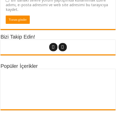
Bir dahaki sefere yorum yaptığımda kullanılmak üzere
adımı, e-posta adresimi ve web site adresimi bu tarayıcıya
kaydet.
Bizi Takip Edin!
Popüler İçerikler