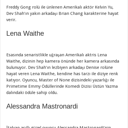
Freddy Gong rolü ile ünlenen Amerikalı aktör Kelvin Yu,
Dev Shah’ın yakın arkadaşı Brian Chang karakterine hayat
verir.
Lena Waithe
Esasında senaristlikle uğraşan Amerikalı aktris Lena
Waithe, dizinin hep kamera önünde her kamera arkasında
bulunuyor. Dev Shah’ın lezbiyen arkadaşı Denise rolüne
hayat veren Lena Waithe, kendine has tarzı ile diziye renk
katıyor. Oyuncu, Master of None dizisindeki yazarlığı ile
Primetime Emmy Ödüllerinde Komedi Dizisi Üstün Yazma
dalındaki ödüle sahip oldu.
Alessandra Mastronardi
İtalyan asıllı güzel oyuncu Alessandra Mastronardi’nin