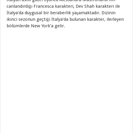
canlandırdığı Francesca karakteri, Dev Shah karakteri ile
İtalya’da duygusal bir beraberlik yaşamaktadır. Dizinin
ikinci sezonun geçtiği İtalya’da bulunan karakter, ilerleyen
bölümlerde New York’a gelir.