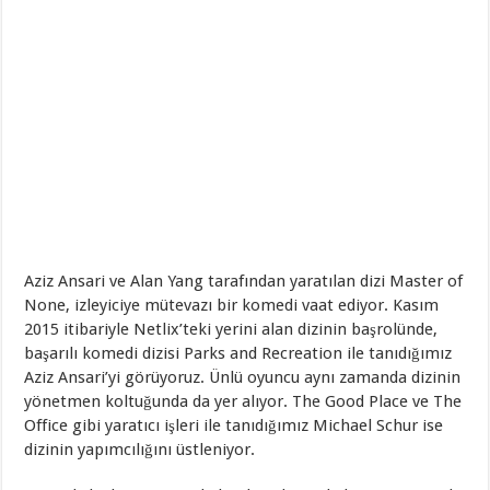
Aziz Ansari ve Alan Yang tarafından yaratılan dizi Master of
None, izleyiciye mütevazı bir komedi vaat ediyor. Kasım
2015 itibariyle Netlix’teki yerini alan dizinin başrolünde,
başarılı komedi dizisi Parks and Recreation ile tanıdığımız
Aziz Ansari’yi görüyoruz. Ünlü oyuncu aynı zamanda dizinin
yönetmen koltuğunda da yer alıyor. The Good Place ve The
Office gibi yaratıcı işleri ile tanıdığımız Michael Schur ise
dizinin yapımcılığını üstleniyor.