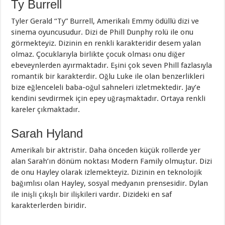
Ty Burrell
Tyler Gerald “Ty” Burrell, Amerikalı Emmy ödüllü dizi ve
sinema oyuncusudur. Dizi de Phill Dunphy rolü ile onu
görmekteyiz. Dizinin en renkli karakteridir desem yalan
olmaz. Çocuklarıyla birlikte çocuk olması onu diğer
ebeveynlerden ayırmaktadır. Eşini çok seven Phill fazlasıyla
romantik bir karakterdir. Oğlu Luke ile olan benzerlikleri
bize eğlenceleli baba-oğul sahneleri izletmektedir. Jay’e
kendini sevdirmek için epey uğraşmaktadır. Ortaya renkli
kareler çıkmaktadır.
Sarah Hyland
Amerikalı bir aktristir. Daha önceden küçük rollerde yer
alan Sarah’ın dönüm noktası Modern Family olmuştur. Dizi
de onu Hayley olarak izlemekteyiz. Dizinin en teknolojik
bağımlısı olan Hayley, sosyal medyanın prensesidir. Dylan
ile inişli çıkışlı bir ilişkileri vardır. Dizideki en saf
karakterlerden biridir.