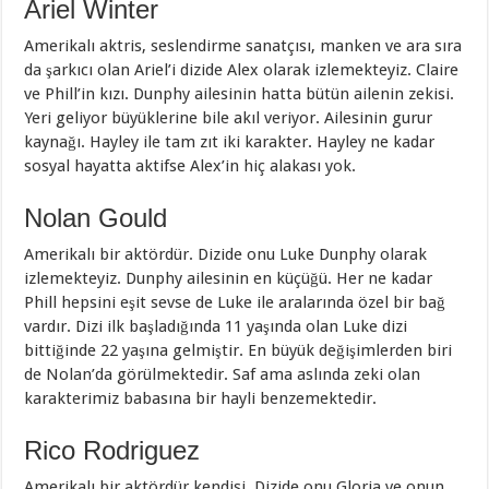
Ariel Winter
Amerikalı aktris, seslendirme sanatçısı, manken ve ara sıra
da şarkıcı olan Ariel’i dizide Alex olarak izlemekteyiz. Claire
ve Phill’in kızı. Dunphy ailesinin hatta bütün ailenin zekisi.
Yeri geliyor büyüklerine bile akıl veriyor. Ailesinin gurur
kaynağı. Hayley ile tam zıt iki karakter. Hayley ne kadar
sosyal hayatta aktifse Alex’in hiç alakası yok.
Nolan Gould
Amerikalı bir aktördür. Dizide onu Luke Dunphy olarak
izlemekteyiz. Dunphy ailesinin en küçüğü. Her ne kadar
Phill hepsini eşit sevse de Luke ile aralarında özel bir bağ
vardır. Dizi ilk başladığında 11 yaşında olan Luke dizi
bittiğinde 22 yaşına gelmiştir. En büyük değişimlerden biri
de Nolan’da görülmektedir. Saf ama aslında zeki olan
karakterimiz babasına bir hayli benzemektedir.
Rico Rodriguez
Amerikalı bir aktördür kendisi. Dizide onu Gloria ve onun