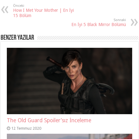
Önceki
How I Met Your Mother | En İyi
15 Bölüm
Sonraki
En İyi 5 Black Mirror Bölümü
Benzer Yazılar
The Old Guard Spoiler’sız İnceleme
12 Temmuz 2020