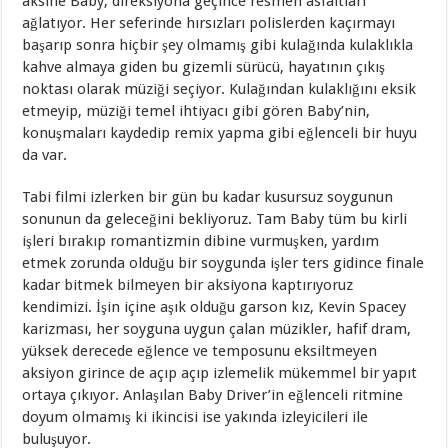
aksine Baby, direksiyona geçince resmen asfaltları
ağlatıyor. Her seferinde hırsızları polislerden kaçırmayı
başarıp sonra hiçbir şey olmamış gibi kulağında kulaklıkla
kahve almaya giden bu gizemli sürücü, hayatının çıkış
noktası olarak müziği seçiyor. Kulağından kulaklığını eksik
etmeyip, müziği temel ihtiyacı gibi gören Baby’nin,
konuşmaları kaydedip remix yapma gibi eğlenceli bir huyu
da var.
Tabi filmi izlerken bir gün bu kadar kusursuz soygunun
sonunun da geleceğini bekliyoruz. Tam Baby tüm bu kirli
işleri bırakıp romantizmin dibine vurmuşken, yardım
etmek zorunda olduğu bir soygunda işler ters gidince finale
kadar bitmek bilmeyen bir aksiyona kaptırıyoruz
kendimizi. İşin içine aşık olduğu garson kız, Kevin Spacey
karizması, her soyguna uygun çalan müzikler, hafif dram,
yüksek derecede eğlence ve temposunu eksiltmeyen
aksiyon girince de açıp açıp izlemelik mükemmel bir yapıt
ortaya çıkıyor. Anlaşılan Baby Driver’in eğlenceli ritmine
doyum olmamış ki ikincisi ise yakında izleyicileri ile
buluşuyor.