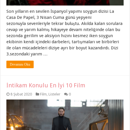
Son yılların en sevilen İspanyol yapımı soygun dizisi La
Casa De Papel, 3 Nisan Cuma günü yepyeni
sezonuyla sevenleriyle tekrar buluştu. Akılda kalan sorulara
cevap ve yarım kalmış hikayeye devam niteliğinde olan bu
sezonda gerilim ve aksiyon hızını kesmez iken soygun
ekibinin kendi içindeki darbeleri, tartışmaları ve birbirleri
ile olan mücadeleleri diziye ayrı bir boyut kazandırdı. Dizi
3.sezondaki yarım …
Devamını Oku
İntikam Konulu En İyi 10 Film
8 Şubat 2020
Film
,
Listeler
0