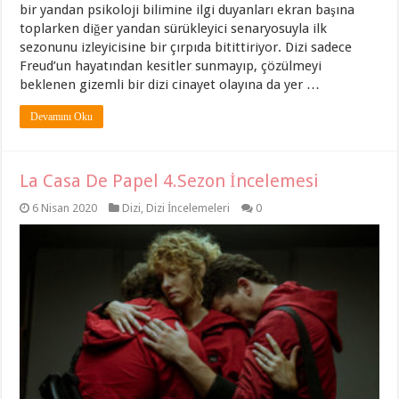
bir yandan psikoloji bilimine ilgi duyanları ekran başına
toplarken diğer yandan sürükleyici senaryosuyla ilk
sezonunu izleyicisine bir çırpıda bitittiriyor. Dizi sadece
Freud’un hayatından kesitler sunmayıp, çözülmeyi
beklenen gizemli bir dizi cinayet olayına da yer …
Devamını Oku
La Casa De Papel 4.Sezon İncelemesi
6 Nisan 2020
Dizi
,
Dizi İncelemeleri
0