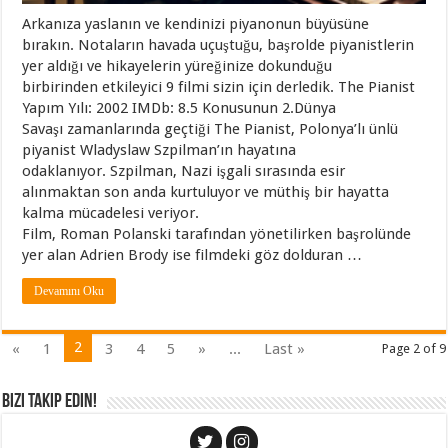
Arkanıza yaslanın ve kendinizi piyanonun büyüsüne
bırakın. Notaların havada uçuştuğu, başrolde piyanistlerin
yer aldığı ve hikayelerin yüreğinize dokunduğu
birbirinden etkileyici 9 filmi sizin için derledik. The Pianist
Yapım Yılı: 2002 IMDb: 8.5 Konusunun 2.Dünya
Savaşı zamanlarında geçtiği The Pianist, Polonya’lı ünlü
piyanist Wladyslaw Szpilman’ın hayatına
odaklanıyor. Szpilman, Nazi işgali sırasında esir
alınmaktan son anda kurtuluyor ve müthiş bir hayatta
kalma mücadelesi veriyor.
Film, Roman Polanski tarafından yönetilirken başrolünde
yer alan Adrien Brody ise filmdeki göz dolduran …
Devamını Oku
2
«
1
3
4
5
»
...
Last »
Page 2 of 9
Bizi Takip Edin!