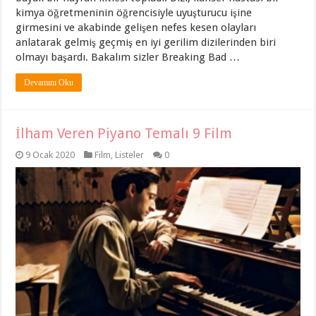
kimya öğretmeninin öğrencisiyle uyuşturucu işine
girmesini ve akabinde gelişen nefes kesen olayları
anlatarak gelmiş geçmiş en iyi gerilim dizilerinden biri
olmayı başardı. Bakalım sizler Breaking Bad …
Devamını Oku
İlham Veren Piyano Temalı 9 Film
9 Ocak 2020
Film
,
Listeler
0