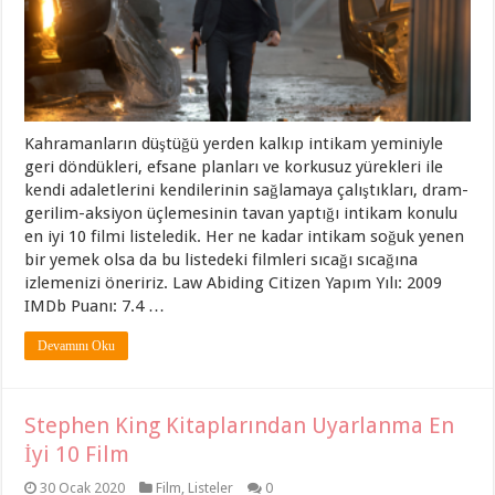
Kahramanların düştüğü yerden kalkıp intikam yeminiyle
geri döndükleri, efsane planları ve korkusuz yürekleri ile
kendi adaletlerini kendilerinin sağlamaya çalıştıkları, dram-
gerilim-aksiyon üçlemesinin tavan yaptığı intikam konulu
en iyi 10 filmi listeledik. Her ne kadar intikam soğuk yenen
bir yemek olsa da bu listedeki filmleri sıcağı sıcağına
izlemenizi öneririz. Law Abiding Citizen Yapım Yılı: 2009
IMDb Puanı: 7.4 …
Devamını Oku
Stephen King Kitaplarından Uyarlanma En
İyi 10 Film
30 Ocak 2020
Film
,
Listeler
0