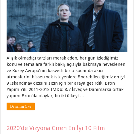
Alışık olmadığı tarzları merak eden, her gün izlediğimiz
konu ve temalara farklı bakış açısıyla bakmaya heveslenen
ve Kuzey Avrupa’nın kasvetli bir o kadar da akıcı
atmosferini hissetmek isteyenlere önerebileceğimiz en iyi
9 İskandinav dizisini sizin için bir araya getirdik. Bron
Yapım Yılı: 2011-2018 IMDb: 8.7 İsveç ve Danimarka ortak
yapımı Bron’da olaylar, bu iki ülkeyi …
Devamını Oku
2020’de Vizyona Giren En İyi 10 Film